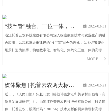
阶段，土肥领域的技术革新成为农业现代化的关键
“技”“管”融合、三位一体，看托普云农如何助力高标准农田建设

2025-03-31
浙江托普云农科技股份有限公司深入探索数智技术与农业生产的融
合应用，以高标准农田建设的“技”“管”融合为理念，以关键智能化
场景打造为抓手，构建数字化、智能化、集约化三位一体的高标准
农田（绿色农田）建设解决方案。针对当前农田底数不清、利用情
MORE

况不详、动态监测难、农田建设效率低、农田管护不到位、生产服
务不及
媒体聚焦 | 托普云农两大标杆项目获《人民日报》头版关注！

2025-02-21
近日，《人民日报》头版刊发《绘就诗画浙江和美乡村新画卷（高
质量发展调研行）》。由浙江托普云农科技股份有限公司（股票简
称：托普云农，股票代码：301556）技术支撑的桐庐梅蓉村高标准