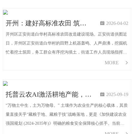
开州：建好高标准农田 筑牢粮安根基

2026-04-02
开州区正安街道白华村高标准农田改造建设现场。正安街道供图近
日，开州区正安街道白华村的田野上机器轰鸣、人声鼎沸，挖掘机
忙着挖土筑田，务工群众有序挖沟填土，街道工作人员现场指挥调
度，反复叮嘱施工安全，一幅高标准农田建设的繁忙图景正徐徐展
MORE

开，为乡村振兴注入坚实动能。“高标准农田建设是夯实农业基
础、破解发展
托普云农AI激活耕地产能，绿色转型守护粮安

2025-09-19
“万物土中生，土为万物母。” 土壤作为农业生产的核心载体，其质
量直接关乎“藏粮于地、藏粮于技”战略落地，更是《加快建设农业
强国规划 (2024-2035年)》明确的粮食安全保障核心抓手。当前，我
国农业已从“靠天吃饭”“化学赋能”迈入“生态养地、数智护土”的新
MORE
