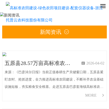
新闻资讯

五原县28.57万亩高标准农田建设火热推进

2026-04-02
来源：《巴彦淖尔日报》当前正值春耕生产关键窗口期，五原县紧
盯农时、抢抓进度，全力推进高标准农田建设，不断补齐农业基础
设施短板，夯实粮食安全根基。走进五原县巴彦套海镇高标准农田
建设项目16标段施工现场，只见挖掘机与水泥罐车协同作业，将水
MORE

泥物料运送至施工坡面，工人们有序进行铲料、洒水、抹平等工
序，