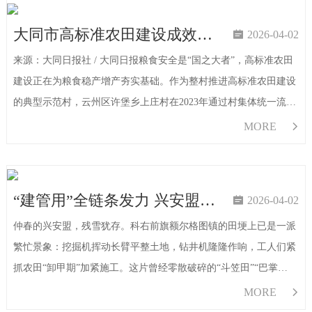
大同市高标准农田建设成效显著

2026-04-02
来源：大同日报社 / 大同日报粮食安全是“国之大者”，高标准农田
建设正在为粮食稳产增产夯实基础。作为整村推进高标准农田建设
的典型示范村，云州区许堡乡上庄村在2023年通过村集体统一流
转、统一规划、统一建设，打破地界限制，集中连片打造高标准农
MORE

田。随着项目建设完成，该村3000多块地块整合为4大片，为联合
播种机、旋
“建管用”全链条发力 兴安盟943万亩高标准农田答好“三道题”

2026-04-02
仲春的兴安盟，残雪犹存。科右前旗额尔格图镇的田埂上已是一派
繁忙景象：挖掘机挥动长臂平整土地，钻井机隆隆作响，工人们紧
抓农田“卸甲期”加紧施工。这片曾经零散破碎的“斗笠田”“巴掌
田”，正加速蜕变为“田成方、路成网、渠相连”的丰产良田。截至今
MORE

年3月，兴安盟已建成高标准农田943万亩，占基本农田总面积