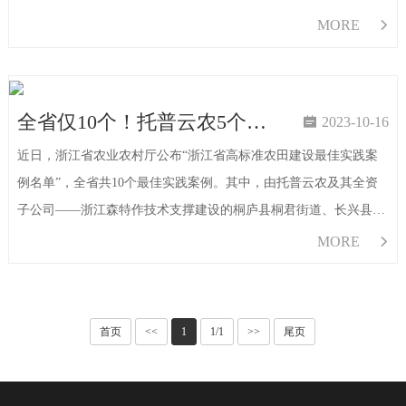
农田、萧山区浦阳镇谢径安传化植物科学中心，获得重点报道，一
MORE

起来看：作为国内先行的智慧农业综合服务商，托普云农长期致力
于将
全省仅10个！托普云农5个案例入选“全省高标准农田建设最佳实践案例名单”

2023-10-16
近日，浙江省农业农村厅公布“浙江省高标准农田建设最佳实践案
例名单”，全省共10个最佳实践案例。其中，由托普云农及其全资
子公司——浙江森特作技术支撑建设的桐庐县桐君街道、长兴县吕
山乡胥仓村、海盐县通元镇、海宁市周王庙镇、江山市大桥镇社墩
MORE

畈等高标准农田（绿色农田）建设项目成功入选，全省10例独占5
席，数字农田···
首页
<<
1
1/1
>>
尾页